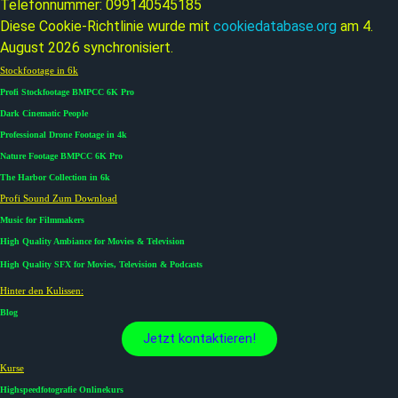
Telefonnummer: 099140545185
Diese Cookie-Richtlinie wurde mit
cookiedatabase.org
am 4.
August 2026 synchronisiert.
Stockfootage in 6k
Profi Stockfootage BMPCC 6K Pro
Dark Cinematic People
Professional Drone Footage in 4k
Nature Footage BMPCC 6K Pro
The Harbor Collection in 6k
Profi Sound Zum Download
Music for Filmmakers
High Quality Ambiance for Movies & Television
High Quality SFX for Movies, Television & Podcasts
Hinter den Kulissen:
Blog
Jetzt kontaktieren!
Kurse​
Highspeedfotografie Onlinekurs