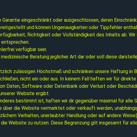
rte Garantie eingeschränkt oder ausgeschlossen, deren Einschrän
ereitgestellt und können Ungenauigkeiten oder Tippfehler enthalt
erfügbarkeit, Richtigkeit oder Vollständigkeit des Inhalts ab. Wi
n entsprechen.
lerfrei verfügbar sein.
r medizinische Beratung jeglicher Art dar oder soll diese darstel
zlich zulässigen Höchstmaß und schränken unsere Haftung in Be
ießen, nicht ein oder aus. In keinem Fall haften wir für direkte
n Daten, Software oder Datenbank oder Verlust oder Beschädigu
unserer Website ergibt.
anderes bestimmt ist, haften wir dir gegenüber maximal für alle
e über die Website vermarktet oder verkauft werden, unabhängig
rsätzlichem Verhalten, unerlaubter Handlung oder auf andere Weis
die Website zu nutzen. Diese Begrenzung gilt insgesamt für all