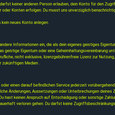
rfst keiner anderen Person erlauben, dein Konto für den Zugriff
er oder Konten erfolgen. Du musst uns unverzüglich benachricht
 kein neues Konto anlegen.
 andere Informationen ein, die als dein eigenes geistiges Eige
das geistige Eigentum oder eine Geheimhaltungsvereinbarung unte
rufliche, nicht exklusive, lizenzgebührenfreie Lizenz zur Nutzun
r zukünftigen Medien .
der einen darauf befindlichen Service jederzeit vorübergehend o
solche Änderungen, Aussetzungen oder Unterbrechungen deines Zu
. Du hast keinen Anspruch auf Entschädigung oder sonstige Zahl
t, dauerhaft verloren gehen. Du darfst keine Zugriffsbeschränk