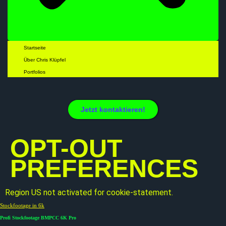
Startseite
Über Chris Klüpfel
Portfolios
Jetzt kontaktieren!
OPT-OUT
PREFERENCES
Region US not activated for cookie-statement.
Stockfootage in 6k
Profi Stockfootage BMPCC 6K Pro