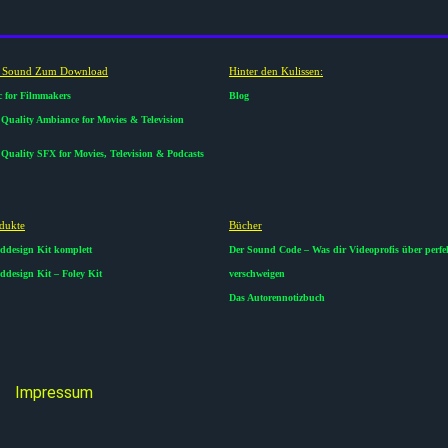
i Sound Zum Download
Hinter den Kulissen:
 for Filmmakers
Blog
Quality Ambiance for Movies & Television
Quality SFX for Movies, Television & Podcasts
dukte​
Bücher
ddesign Kit komplett
Der Sound Code – Was dir Videoprofis über perf
design Kit – Foley Kit
verschweigen
Das Autorennotizbuch
Impressum