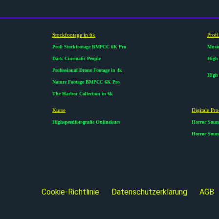
Stockfootage in 6k
Prof
Profi Stockfootage BMPCC 6K Pro
Music
Dark Cinematic People
High 
Professional Drone Footage in 4k
High 
Nature Footage BMPCC 6K Pro
The Harbor Collection in 6k
Kurse​
Digitale Pro
Highspeedfotografie Onlinekurs
Horror Soun
Horror Sound
Cookie-Richtlinie
Datenschutzerklärung
AGB