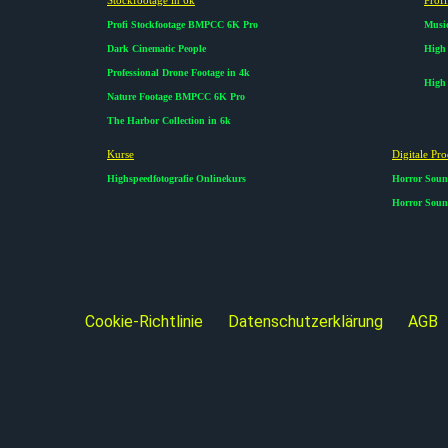
Profi Stockfootage BMPCC 6K Pro
Music
Dark Cinematic People
High 
Professional Drone Footage in 4k
High 
Nature Footage BMPCC 6K Pro
The Harbor Collection in 6k
Kurse​
Digitale Pro
Highspeedfotografie Onlinekurs
Horror Soun
Horror Sound
Cookie-Richtlinie
Datenschutzerklärung
AGB